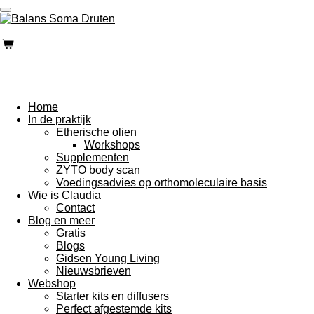
Ga
direct
naar
de
hoofdinhoud
Home
In de praktijk
Etherische olien
Workshops
Supplementen
ZYTO body scan
Voedingsadvies op orthomoleculaire basis
Wie is Claudia
Contact
Blog en meer
Gratis
Blogs
Gidsen Young Living
Nieuwsbrieven
Webshop
Starter kits en diffusers
Perfect afgestemde kits