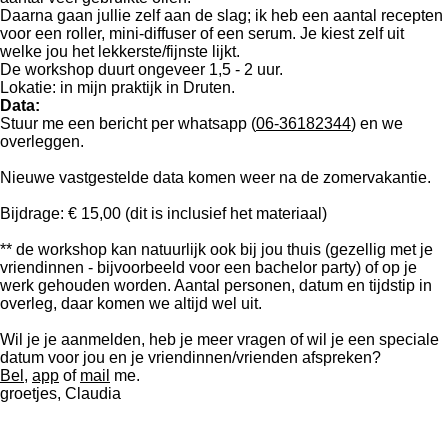
Daarna gaan jullie zelf aan de slag; ik heb een aantal recepten
voor een roller, mini-diffuser of een serum. Je kiest zelf uit
welke jou het lekkerste/fijnste lijkt.
De workshop duurt ongeveer 1,5 - 2 uur.
Lokatie: in mijn praktijk in Druten.
Data:
Stuur me een bericht per whatsapp (
06-36182344
) en we
overleggen.
Nieuwe vastgestelde data komen weer na de zomervakantie.
Bijdrage: € 15,00 (dit is inclusief het materiaal)
** de workshop kan natuurlijk ook bij jou thuis (gezellig met je
vriendinnen - bijvoorbeeld voor een bachelor party) of op je
werk gehouden worden. Aantal personen, datum en tijdstip in
overleg, daar komen we altijd wel uit.
Wil je je aanmelden, heb je meer vragen of wil je een speciale
datum voor jou en je vriendinnen/vrienden afspreken?
Bel
,
app
of
mail
me.
groetjes, Claudia