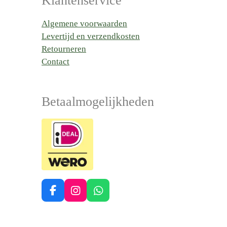
Klantenservice
Algemene voorwaarden
Levertijd en verzendkosten
Retourneren
Contact
Betaalmogelijkheden
F
I
W
a
n
h
c
s
a
e
t
t