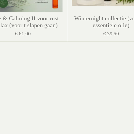
 & Calming II voor rust
Winternight collectie (z
elax (voor t slapen gaan)
essentiele olie)
€ 61,00
€ 39,50