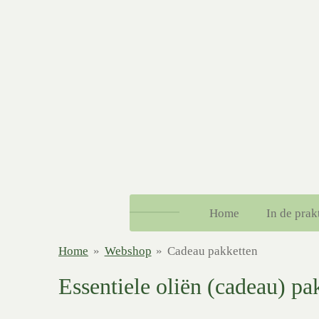
Ga
direct
naar
de
hoofdinhoud
Home
In de prak
Home
»
Webshop
»
Cadeau pakketten
Essentiele oliën (cadeau) p