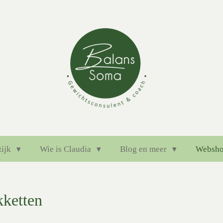
tijk
Wie is Claudia
Blog en meer
Websh
akketten