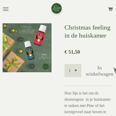
Ga
direct
naar
de
Christmas feeling
hoofdinhoud
in de huiskamer
€ 51,50
In
winkelwagen
Hoe fijn is het om de
dennengeur in je huiskamer
te ruiken met Pine of het
kerstgevoel naar boven te