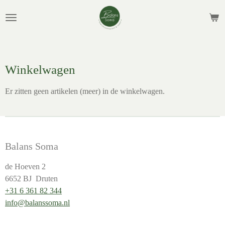
Ga
direct
naar
de
hoofdinhoud
Winkelwagen
Er zitten geen artikelen (meer) in de winkelwagen.
Balans Soma
de Hoeven 2
6652 BJ Druten
+31 6 361 82 344
info@balanssoma.nl