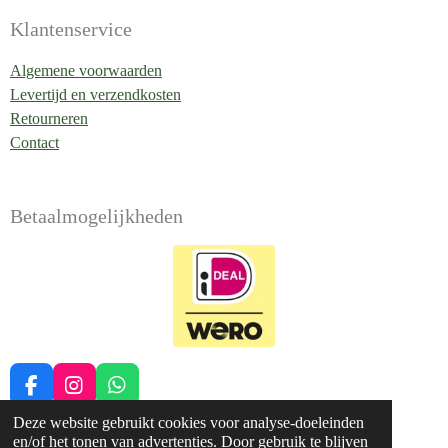
Klantenservice
Algemene voorwaarden
Levertijd en verzendkosten
Retourneren
Contact
Betaalmogelijkheden
F
I
W
a
n
h
Deze website gebruikt cookies voor analyse-doeleinden
c
s
a
en/of het tonen van advertenties. Door gebruik te blijven