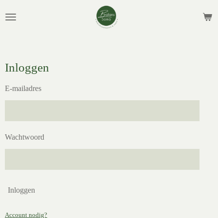
Ga
direct
naar
de
hoofdinhoud
Inloggen
E-mailadres
Wachtwoord
Inloggen
Account nodig?