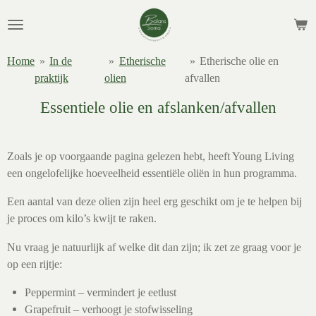
Ga
direct
naar
Home
»
In de
»
Etherische
»
Etherische olie en
de
praktijk
olien
afvallen
hoofdinhoud
Essentiele olie en afslanken/afvallen
Zoals je op voorgaande pagina gelezen hebt, heeft Young Living
een ongelofelijke hoeveelheid essentiële oliën in hun programma.
Een aantal van deze olien zijn heel erg geschikt om je te helpen bij
je proces om kilo’s kwijt te raken.
Nu vraag je natuurlijk af welke dit dan zijn; ik zet ze graag voor je
op een rijtje:
Peppermint – vermindert je eetlust
Grapefruit – verhoogt je stofwisseling