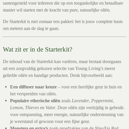
samengesteld voor iedereen die op een toegankelijke en betaalbare
manier wil starten met de kracht van pure, natuurlijke oliën.
De Starterkit is niet zomaar een pakket: het is jouw complete basis
om meteen aan de slag te gaan.
Wat zit er in de Starterkit?
De inhoud van de Starterkit kan variëren, maar bestaat doorgaans
uit een zorgvuldig gekozen selectie van Young Living’s meest
geliefde oliën en handige producten. Denk bijvoorbeeld aan:
Een diffuser naar keuze
– voor een heerlijke geur in huis en
het verspreiden van oliën.
Populaire etherische oliën
zoals
Lavender
,
Peppermint
,
Lemon
,
Thieves
en
Valor
. Deze oliën zijn veelzijdig in gebruik:
voor ontspanning, meer energie, natuurlijke ondersteuning van
je weerstand of gewoon voor een fijne geur.
Monsters en extra’s
zoals proefzakjes van de
NingXia Red