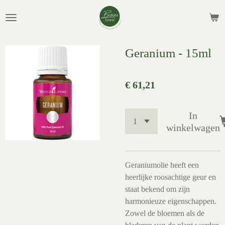
Ga
direct
naar
de
Geranium - 15ml
hoofdinhoud
€ 61,21
In
winkelwagen
Geraniumolie heeft een
heerlijke roosachtige geur en
staat bekend om zijn
harmonieuze eigenschappen.
Zowel de bloemen als de