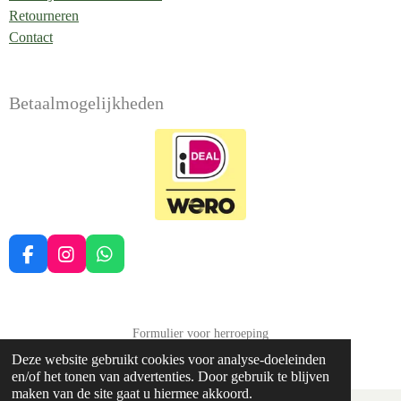
Retourneren
Contact
Betaalmogelijkheden
F
I
W
a
n
h
c
s
a
e
t
t
b
a
s
Formulier voor herroeping
o
g
A
Deze website gebruikt cookies voor analyse-doeleinden
© 2022 - 2026 Balans Soma Druten
o
r
p
en/of het tonen van advertenties. Door gebruik te blijven
k
a
p
maken van de site gaat u hiermee akkoord.
m