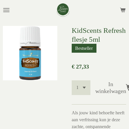
Ga
direct
naar
de
KidScents Refresh
hoofdinhoud
flesje 5ml
Bestseller
€ 27,33
In
winkelwagen
Als jouw kind behoefte heeft
aan verfrissing kun je deze
zachte, ontspannende