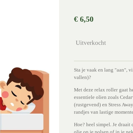
€ 6,50
Uitverkocht
Sta je vaak en lang "aan", vi
vallen)?
Met deze relax roller gaat h
essentiele olien zoals Ced
(rustgevend) en Stress Away
randjes van lastige momen
Hoe? heel simpel. Je draait 
olie op je polsen of in je n