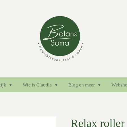
tijk
Wie is Claudia
Blog en meer
Websh
Relax roller 