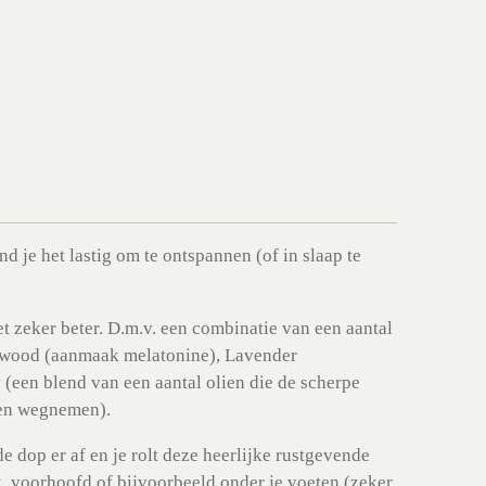
nd je het lastig om te ontspannen (of in slaap te
et zeker beter. D.m.v. een combinatie van een aantal
arwood (aanmaak melatonine), Lavender
 (een blend van een aantal olien die de scherpe
ten wegnemen).
de dop er af en je rolt deze heerlijke rustgevende
ek, voorhoofd of bijvoorbeeld onder je voeten (zeker