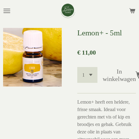
Ga
direct
naar
de
Lemon+ - 5ml
hoofdinhoud
€ 11,00
In
winkelwagen
Lemon+ heeft een heldere,
frisse smaak. Ideaal voor
gerechten met vis of kip en
broodjes en gebak. Gebruik
deze olie in plaats van