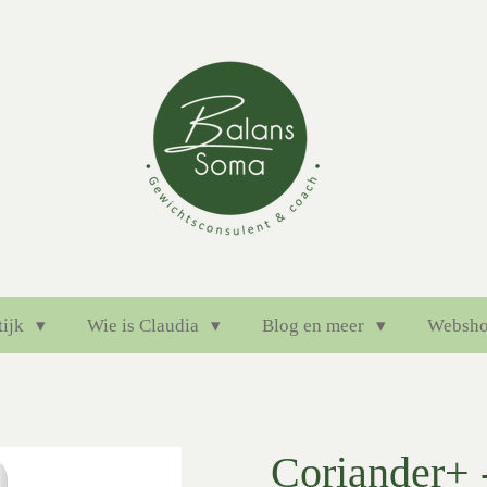
tijk
Wie is Claudia
Blog en meer
Websh
Coriander+ 