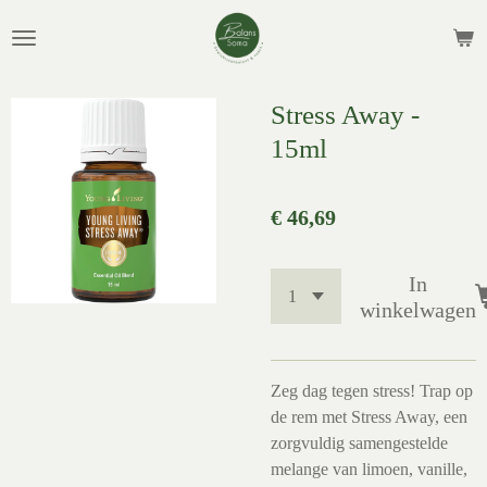
Ga
direct
naar
de
Stress Away -
hoofdinhoud
15ml
€ 46,69
In
winkelwagen
Zeg dag tegen stress! Trap op
de rem met Stress Away, een
zorgvuldig samengestelde
melange van limoen, vanille,