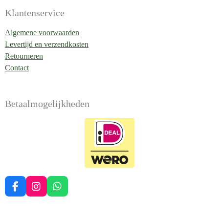
Klantenservice
Algemene voorwaarden
Levertijd en verzendkosten
Retourneren
Contact
Betaalmogelijkheden
F
I
W
a
n
h
c
s
a
e
t
t