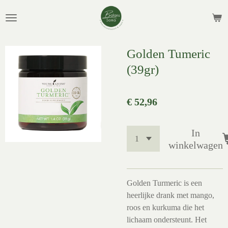
Ga
direct
naar
de
Golden Tumeric
hoofdinhoud
(39gr)
€ 52,96
In
winkelwagen
Golden Turmeric is een
heerlijke drank met mango,
roos en kurkuma die het
lichaam ondersteunt. Het