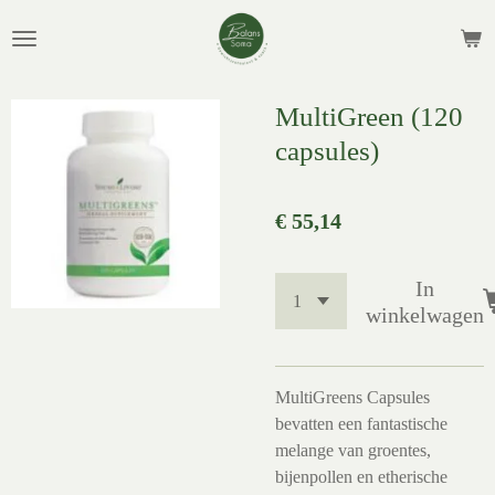
Ga
direct
naar
de
MultiGreen (120
hoofdinhoud
capsules)
€ 55,14
In
winkelwagen
MultiGreens Capsules
bevatten een fantastische
melange van groentes,
bijenpollen en etherische