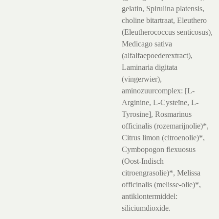
gelatin, Spirulina platensis,
choline bitartraat, Eleuthero
(Eleutherococcus senticosus),
Medicago sativa
(alfalfaepoederextract),
Laminaria digitata
(vingerwier),
aminozuurcomplex: [L-
Arginine, L-Cysteïne, L-
Tyrosine], Rosmarinus
officinalis (rozemarijnolie)*,
Citrus limon (citroenolie)*,
Cymbopogon flexuosus
(Oost-Indisch
citroengrasolie)*, Melissa
officinalis (melisse-olie)*,
antiklontermiddel:
siliciumdioxide.