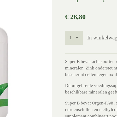
€ 26,80
In winkelwa
Super B bevat acht soorten 
mineralen. Zink ondersteunt
beschermt cellen tegen oxida
Dit uitgebreide voedingssup
beschikbare mineralen geeft
Super B bevat Orgen-FA®, e
citroenschillen en methylco
supplement combineert noot