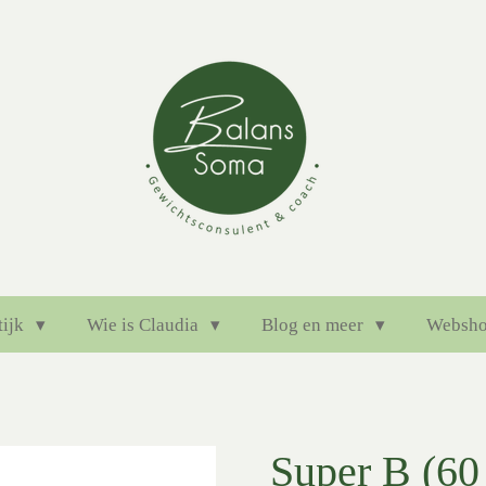
tijk
Wie is Claudia
Blog en meer
Websh
Super B (60