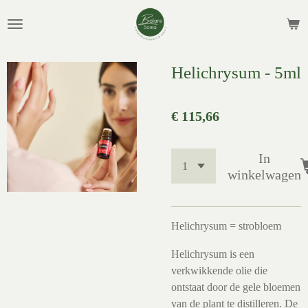
Ga
direct
naar
de
Helichrysum - 5ml
hoofdinhoud
€ 115,66
In
winkelwagen
Helichrysum = strobloem
Helichrysum is een
verkwikkende olie die
ontstaat door de gele bloemen
van de plant te distilleren. De