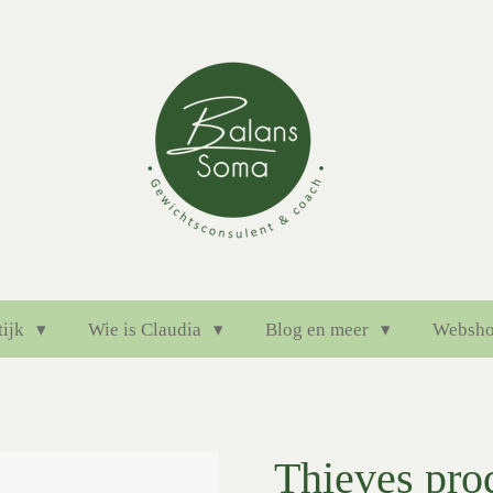
tijk
Wie is Claudia
Blog en meer
Websh
Thieves pro