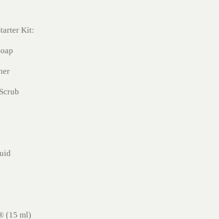
arter Kit:
Soap
ner
 Scrub
uid
® (15 ml)