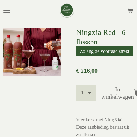
Ga
direct
naar
de
Ningxia Red - 6
hoofdinhoud
flessen
Zolang de voorraad strekt
€ 216,00
In
winkelwagen
Vier kerst met NingXia!
Deze aanbieding bestaat uit
zes flessen