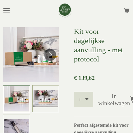
Ga
direct
naar
de
Kit voor
hoofdinhoud
dagelijkse
aanvulling - met
protocol
€ 139,62
In
winkelwagen
Perfect afgestemde kit voor
dagelijkse aanvulling