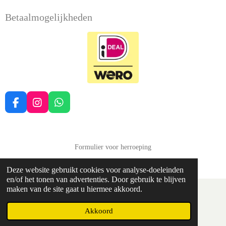
Betaalmogelijkheden
F
I
W
a
n
h
c
s
a
e
t
t
b
a
s
Formulier voor herroeping
o
g
A
© 2022 - 2026 Balans Soma Druten
o
r
p
Deze website gebruikt cookies voor analyse-doeleinden
k
a
p
en/of het tonen van advertenties. Door gebruik te blijven
m
maken van de site gaat u hiermee akkoord.
Akkoord