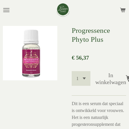
Ga
direct
naar
de
Progressence
hoofdinhoud
Phyto Plus
€ 56,37
In
winkelwagen
Dit is een serum dat speciaal
is ontwikkeld voor vrouwen.
Het is een natuurlijk
progesteronsupplement dat