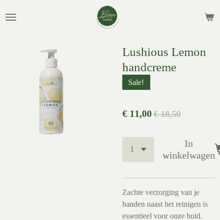
Ga
direct
naar
de
Lushious Lemon
hoofdinhoud
handcreme
Sale!
€ 11,00
€ 18,50
In
winkelwagen
Zachte verzorging van je
handen naast het reinigen is
essentieel voor onze huid.