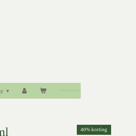
op
ml
40% korting