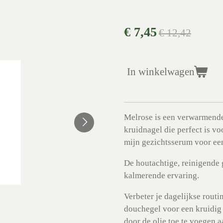
€ 7,45
€ 12,42
In winkelwagen
Melrose is een verwarmende 
kruidnagel die perfect is v
mijn gezichtsserum voor een
De houtachtige, reinigende g
kalmerende ervaring.
Verbeter je dagelijkse rout
douchegel voor een kruidig
door de olie toe te voegen 