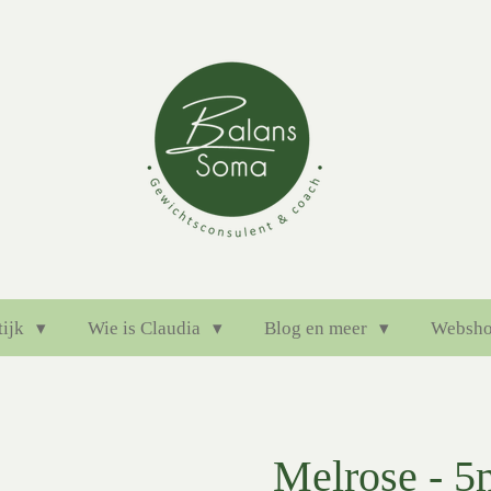
tijk
Wie is Claudia
Blog en meer
Websh
Melrose - 5