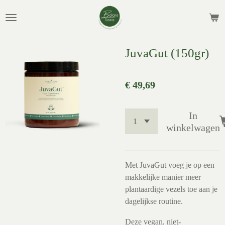
Ga
direct
naar
de
JuvaGut (150gr)
hoofdinhoud
€ 49,69
In
winkelwagen
Met JuvaGut voeg je op een
makkelijke manier meer
plantaardige vezels toe aan je
dagelijkse routine.
Deze vegan, niet-