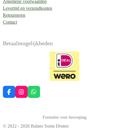
Algemene voorwaarden
Levertijd en verzendkosten
Retourneren
Contact
Betaalmogelijkheden
F
I
W
a
n
h
c
s
a
e
t
t
b
a
s
Formulier voor herroeping
o
g
A
© 2022 - 2026 Balans Soma Druten
o
r
p