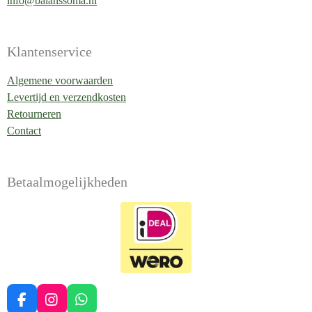
info@balanssoma.nl
Klantenservice
Algemene voorwaarden
Levertijd en verzendkosten
Retourneren
Contact
Betaalmogelijkheden
F
I
W