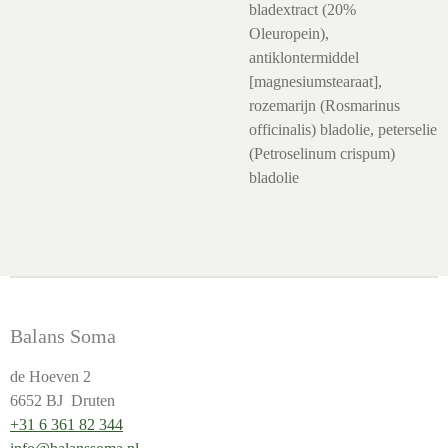
bladextract (20%
Oleuropein),
antiklontermiddel
[magnesiumstearaat],
rozemarijn (Rosmarinus
officinalis) bladolie, peterselie
(Petroselinum crispum)
bladolie
Balans Soma
de Hoeven 2
6652 BJ Druten
+31 6 361 82 344