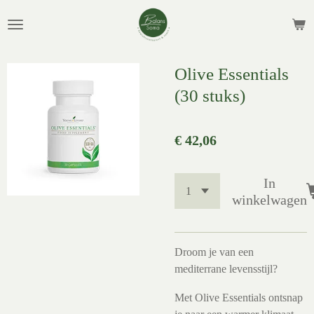
Ga
direct
naar
de
Olive Essentials
hoofdinhoud
(30 stuks)
€ 42,06
In
winkelwagen
Droom je van een
mediterrane levensstijl?
Met Olive Essentials ontsnap