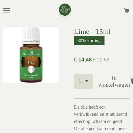
Ga
direct
naar
de
Lime - 15ml
hoofdinhoud
30% korting
€ 14,48
€ 20,68
In
winkelwagen
De olie heeft een
verkwikkend en stimulerend
effect op lichaam en geest.
De olie geeft anti oxidatieve