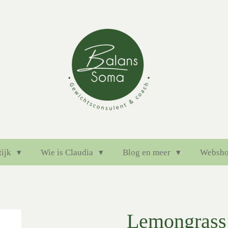
tijk
Wie is Claudia
Blog en meer
Websh
Lemongrass