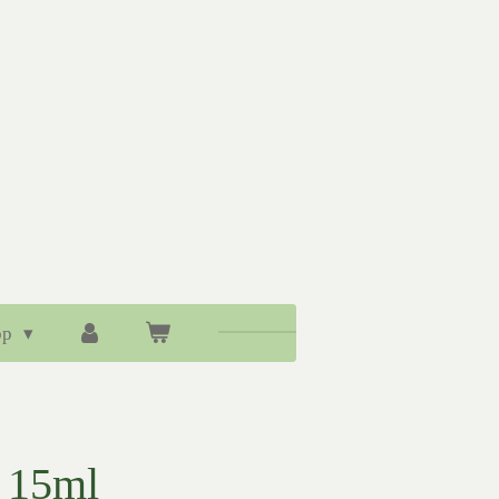
op
 15ml