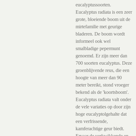
eucalyptussoorten.
Eucalyptus radiata is een zeer
grote, bloeiende boom uit de
mirtefamilie met geurige
bladeren. De boom wordt
informeel ook wel
smalbladige pepermunt
genoemd. Er zijn meer dan
700 soorten eucalyptus. Deze
groenblijvende reus, die een
hoogte van meer dan 90
meter bereikt, stond vroeger
bekend als de 'koortsboom'.
Eucalyptus radiata valt onder
de vele variaties op door zijn
hoge eucalyptolgehalte dat
een verfrissende,
kamferachtige geur biedt.
Ervaar de verkwikkende en