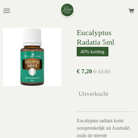
Ga
direct
naar
de
Eucalyptus
hoofdinhoud
Radatia 5ml
40% korting
€ 7,20
€ 12,03
Uitverkocht
Eucalyptus radiata komt
oorspronkelijk uit Australië,
zoals de meeste