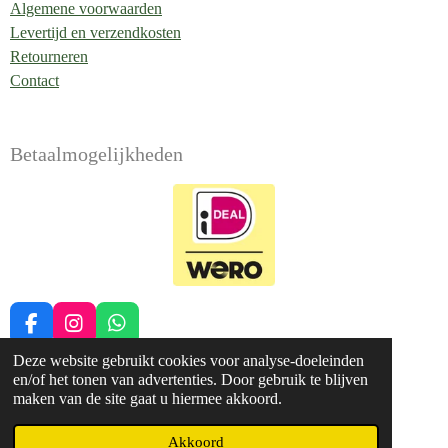
Algemene voorwaarden
Levertijd en verzendkosten
Retourneren
Contact
Betaalmogelijkheden
F
I
W
a
n
h
Deze website gebruikt cookies voor analyse-doeleinden
c
s
a
en/of het tonen van advertenties. Door gebruik te blijven
e
t
t
maken van de site gaat u hiermee akkoord.
b
a
s
Formulier voor herroeping
o
g
A
© 2022 - 2026 Balans Soma Druten
Akkoord
o
r
p