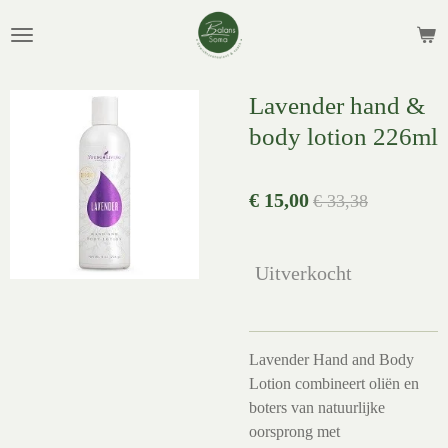
Ga
direct
naar
de
Lavender hand &
hoofdinhoud
body lotion 226ml
€ 15,00
€ 33,38
Uitverkocht
Lavender Hand and Body
Lotion combineert oliën en
boters van natuurlijke
oorsprong met