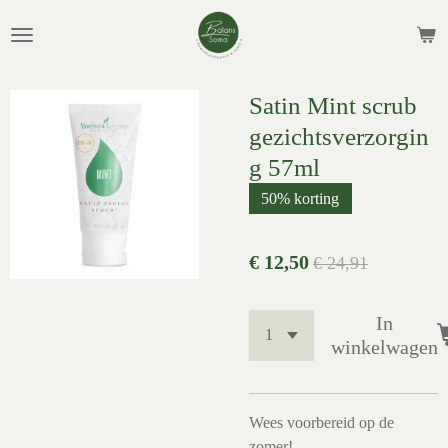
Ga
direct
naar
de
Satin Mint scrub
hoofdinhoud
gezichtsverzorgin
g 57ml
50% korting
€ 12,50
€ 24,91
In
winkelwagen
Wees voorbereid op de
zomer!