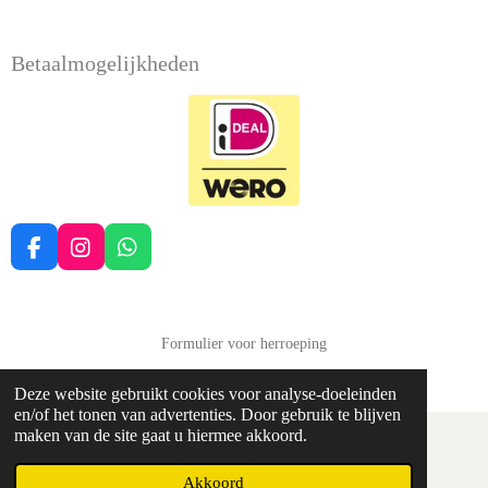
Betaalmogelijkheden
F
I
W
a
n
h
c
s
a
e
t
t
b
a
s
Formulier voor herroeping
o
g
A
© 2022 - 2026 Balans Soma Druten
o
r
p
Deze website gebruikt cookies voor analyse-doeleinden
k
a
p
en/of het tonen van advertenties. Door gebruik te blijven
m
maken van de site gaat u hiermee akkoord.
Akkoord