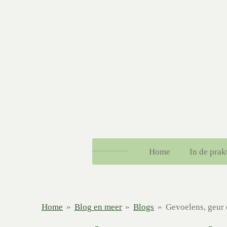
Ga
direct
naar
de
hoofdinhoud
Home
In de prak
Home
»
Blog en meer
»
Blogs
»
Gevoelens, geur 