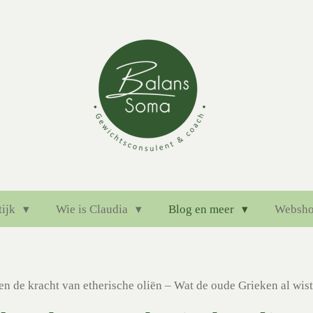
tijk
Wie is Claudia
Blog en meer
Websh
en de kracht van etherische oliën – Wat de oude Grieken al wis